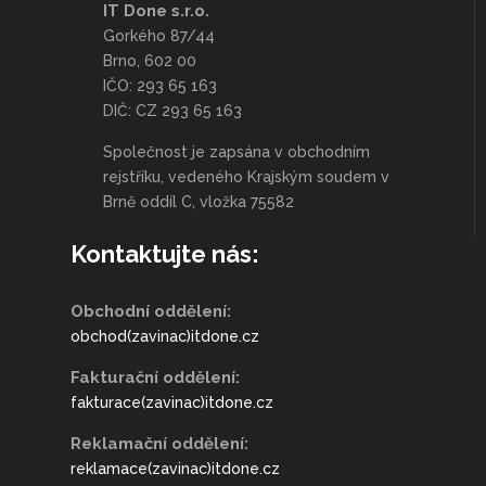
IT Done s.r.o.
Gorkého 87/44
Brno, 602 00
IČO: 293 65 163
DIČ: CZ 293 65 163
Společnost je zapsána v obchodním
rejstříku, vedeného Krajským soudem v
Brně oddíl C, vložka 75582
Kontaktujte nás:
Obchodní oddělení:
obchod(zavinac)itdone.cz
Fakturační oddělení:
fakturace(zavinac)itdone.cz
Reklamační oddělení:
reklamace(zavinac)itdone.cz