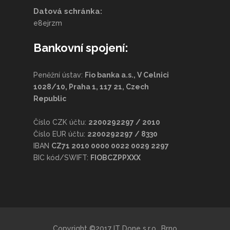
Datová schránka:
e8ejrzm
Bankovní spojení:
Peněžní ústav:
Fio banka a.s., V Celnici
1028/10, Praha 1, 117 21, Czech
Republic
Číslo CZK účtu:
2200292297 / 2010
Číslo EUR účtu:
2200292297 / 8330
IBAN
CZ71 2010 0000 0022 0029 2297
BIC kód/SWIFT:
FIOBCZPPXXX
Copyright ©2017 IT Done s.r.o., Brno