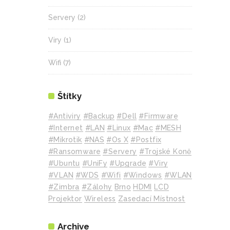
Servery
(2)
Viry
(1)
Wifi
(7)
Štítky
#Antiviry
#backup
#Dell
#Firmware
#internet
#LAN
#Linux
#mac
#MESH
#mikrotik
#NAS
#Os X
#Postfix
#Ransomware
#Servery
#Trojské Koně
#Ubuntu
#UniFy
#Upgrade
#Viry
#VLAN
#WDS
#wifi
#Windows
#WLAN
#Zimbra
#zálohy
Brno
HDMI
LCD
Projektor
Wireless
Zasedací Místnost
Archive