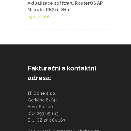
Aktualizace softwaru RouterOS AP
Mikrotik RB711-2Hn
05/07/2016
Fakturační a kontaktní
adresa:
IT Done s.r.o.
Gorkého 87/44
Brno, 602 00
IČO: 293 65 163
DIČ: CZ 293 65 163