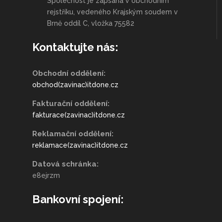
Společnost je zapsána v obchodním
rejstříku, vedeného Krajským soudem v
Brně oddíl C, vložka 75582
Kontaktujte nás:
Obchodní oddělení:
obchod(zavinac)itdone.cz
Fakturační oddělení:
fakturace(zavinac)itdone.cz
Reklamační oddělení:
reklamace(zavinac)itdone.cz
Datová schránka:
e8ejrzm
Bankovní spojení: