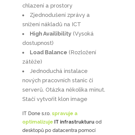
chlazení a prostory
Zjednodušení zprávy a
snížení nákladů na ICT
High Availibility
(Vysoká
dostupnost)
Load Balance
(Rozložení
zátěže)
Jednoduchá instalace
nových pracovních stanic či
serverů. Otázka několika minut.
Stačí vytvořit klon image
IT Done s.r.o.
spravuje a
optimalizuje
IT infrastrukturu
od
desktopů po datacentra pomocí