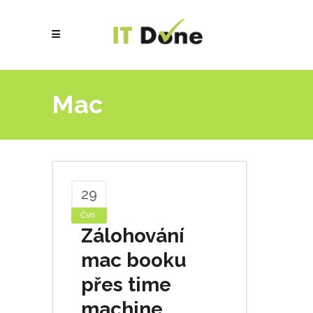
Mac
29
Čvn
Zálohování
mac booku
přes time
machine