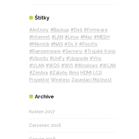
Štítky
#Antiviry
#backup
#Dell
#Firmware
#internet
#LAN
#Linux
#mac
#MESH
#mikrotik
#NAS
#Os X
#Postfix
#Ransomware
#Servery
#Trojské Koně
#Ubuntu
#UniFy
#Upgrade
#Viry
#VLAN
#WDS
#wifi
#Windows
#WLAN
#Zimbra
#zálohy
Brno
HDMI
LCD
Projektor
Wireless
Zasedací Místnost
Archive
Květen 2017
Červenec 2016
Červen 2016