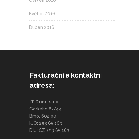
Květen 2016
Duben 2016
Fakturační a kontaktní
adresa:
IT Done s.r.o.
Gorkého 87/44
Brno, 602 00
IČO: 293 65 163
DIČ: CZ 293 65 163