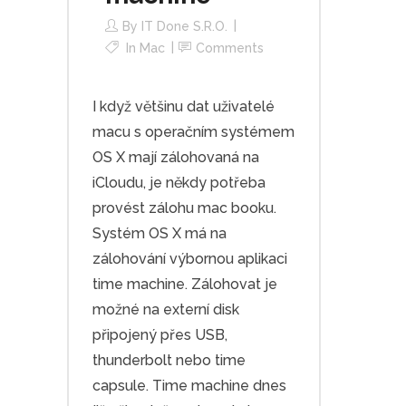
By
IT Done S.r.o.
In
Mac
Comments
I když většinu dat uživatelé
macu s operačním systémem
OS X mají zálohovaná na
iCloudu, je někdy potřeba
provést zálohu mac booku.
Systém OS X má na
zálohování výbornou aplikaci
time machine. Zálohovat je
možné na externí disk
připojený přes USB,
thunderbolt nebo time
capsule. Time machine dnes