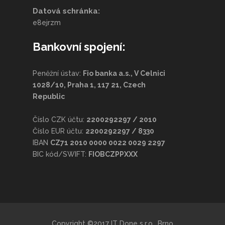
Datová schránka:
e8ejrzm
Bankovní spojení:
Peněžní ústav:
Fio banka a.s., V Celnici
1028/10, Praha 1, 117 21, Czech
Republic
Číslo CZK účtu:
2200292297 / 2010
Číslo EUR účtu:
2200292297 / 8330
IBAN
CZ71 2010 0000 0022 0029 2297
BIC kód/SWIFT:
FIOBCZPPXXX
Copyright ©2017 IT Done s.r.o., Brno