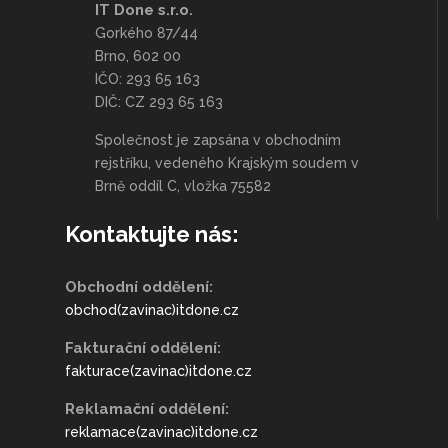
IT Done s.r.o.
Gorkého 87/44
Brno, 602 00
IČO: 293 65 163
DIČ: CZ 293 65 163
Společnost je zapsána v obchodním
rejstříku, vedeného Krajským soudem v
Brně oddíl C, vložka 75582
Kontaktujte nás:
Obchodní oddělení:
obchod(zavinac)itdone.cz
Fakturační oddělení:
fakturace(zavinac)itdone.cz
Reklamační oddělení:
reklamace(zavinac)itdone.cz