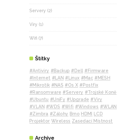
Servery
(2)
Viry
(1)
Wifi
(7)
Štítky
#Antiviry
#backup
#Dell
#Firmware
#internet
#LAN
#Linux
#mac
#MESH
#mikrotik
#NAS
#Os X
#Postfix
#Ransomware
#Servery
#Trojské Koně
#Ubuntu
#UniFy
#Upgrade
#Viry
#VLAN
#WDS
#wifi
#Windows
#WLAN
#Zimbra
#zálohy
Brno
HDMI
LCD
Projektor
Wireless
Zasedací Místnost
Archive