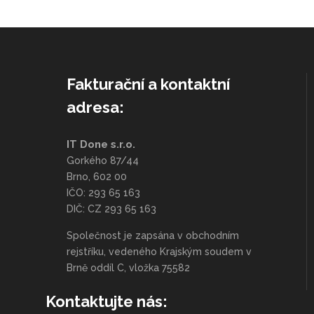
Fakturační a kontaktní
adresa:
IT Done s.r.o.
Gorkého 87/44
Brno, 602 00
IČO: 293 65 163
DIČ: CZ 293 65 163
Společnost je zapsána v obchodním
rejstříku, vedeného Krajským soudem v
Brně oddíl C, vložka 75582
Kontaktujte nás: