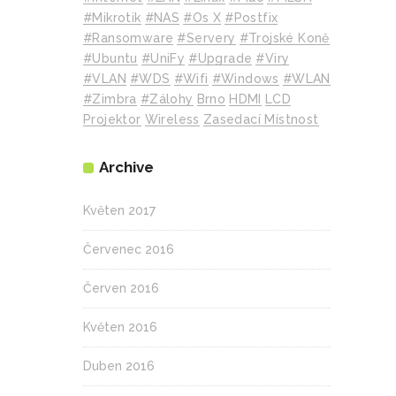
#mikrotik
#NAS
#Os X
#Postfix
#Ransomware
#Servery
#Trojské Koně
#Ubuntu
#UniFy
#Upgrade
#Viry
#VLAN
#WDS
#wifi
#Windows
#WLAN
#Zimbra
#zálohy
Brno
HDMI
LCD
Projektor
Wireless
Zasedací Místnost
Archive
Květen 2017
Červenec 2016
Červen 2016
Květen 2016
Duben 2016