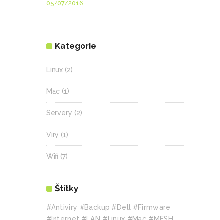
05/07/2016
Kategorie
Linux
(2)
Mac
(1)
Servery
(2)
Viry
(1)
Wifi
(7)
Štítky
#Antiviry
#backup
#Dell
#Firmware
#internet
#LAN
#Linux
#mac
#MESH