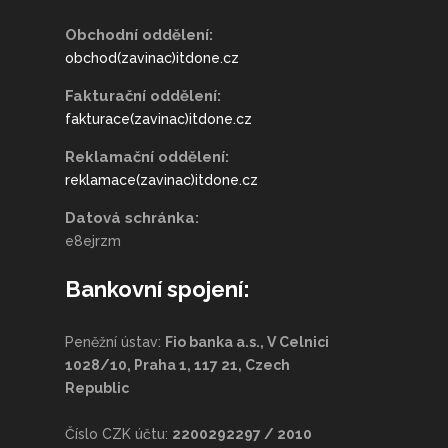
Obchodní oddělení:
obchod(zavinac)itdone.cz
Fakturační oddělení:
fakturace(zavinac)itdone.cz
Reklamační oddělení:
reklamace(zavinac)itdone.cz
Datová schránka:
e8ejrzm
Bankovní spojení:
Peněžní ústav:
Fio banka a.s., V Celnici
1028/10, Praha 1, 117 21, Czech
Republic
Číslo CZK účtu:
2200292297 / 2010