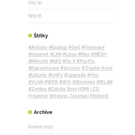
Viry
(1)
Wifi
(7)
Štítky
#Antiviry
#backup
#Dell
#Firmware
#internet
#LAN
#Linux
#mac
#MESH
#mikrotik
#NAS
#Os X
#Postfix
#Ransomware
#Servery
#Trojské Koně
#Ubuntu
#UniFy
#Upgrade
#Viry
#VLAN
#WDS
#wifi
#Windows
#WLAN
#Zimbra
#zálohy
Brno
HDMI
LCD
Projektor
Wireless
Zasedací Místnost
Archive
Květen 2017