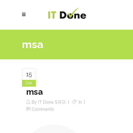
msa
15
Čvn
msa
By
IT Done S.r.o.
In
Comments