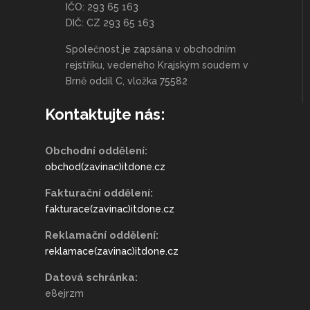
IČO: 293 65 163
DIČ: CZ 293 65 163
Společnost je zapsána v obchodním
rejstříku, vedeného Krajským soudem v
Brně oddíl C, vložka 75582
Kontaktujte nás:
Obchodní oddělení:
obchod(zavinac)itdone.cz
Fakturační oddělení:
fakturace(zavinac)itdone.cz
Reklamační oddělení:
reklamace(zavinac)itdone.cz
Datová schránka:
e8ejrzm