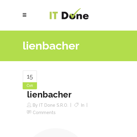
lienbacher
15
Čvn
lienbacher
By
IT Done S.r.o.
In
Comments