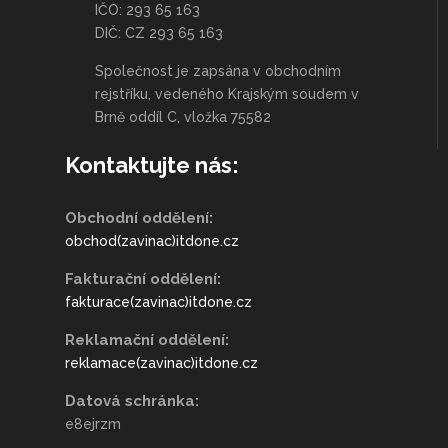
IČO: 293 65 163
DIČ: CZ 293 65 163
Společnost je zapsána v obchodním
rejstříku, vedeného Krajským soudem v
Brně oddíl C, vložka 75582
Kontaktujte nás:
Obchodní oddělení:
obchod(zavinac)itdone.cz
Fakturační oddělení:
fakturace(zavinac)itdone.cz
Reklamační oddělení:
reklamace(zavinac)itdone.cz
Datová schránka:
e8ejrzm