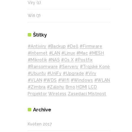
Viry
(1)
Wifi
(7)
Štítky
#Antiviry
#backup
#Dell
#Firmware
#internet
#LAN
#Linux
#mac
#MESH
#mikrotik
#NAS
#Os X
#Postfix
#Ransomware
#Servery
#Trojské Koně
#Ubuntu
#UniFy
#Upgrade
#Viry
#VLAN
#WDS
#wifi
#Windows
#WLAN
#Zimbra
#zálohy
Brno
HDMI
LCD
Projektor
Wireless
Zasedací Místnost
Archive
Květen 2017