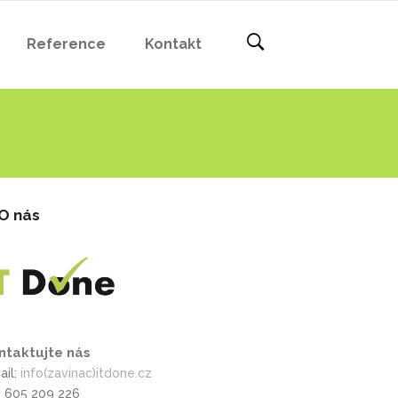
Reference
Kontakt
O nás
ntaktujte nás
ail:
info(zavinac)itdone.cz
l: 605 209 226