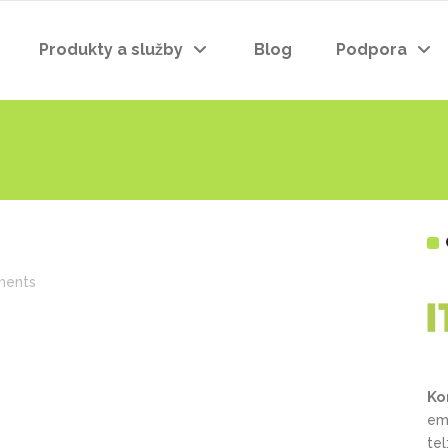
Produkty a služby
Blog
Podpora
ents
Ko
em
te