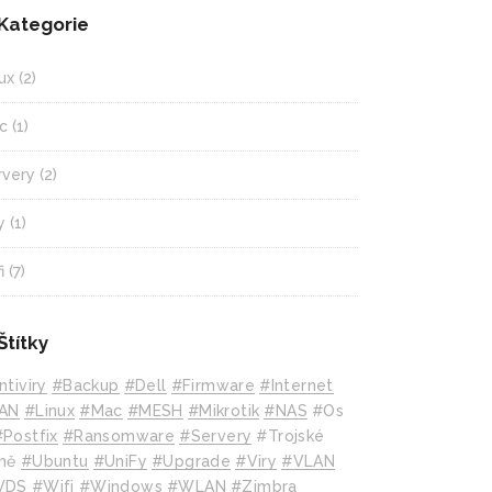
Kategorie
ux
(2)
c
(1)
rvery
(2)
y
(1)
i
(7)
Štítky
ntiviry
#backup
#Dell
#Firmware
#internet
AN
#Linux
#mac
#MESH
#mikrotik
#NAS
#Os
#Postfix
#Ransomware
#Servery
#Trojské
ně
#Ubuntu
#UniFy
#Upgrade
#Viry
#VLAN
WDS
#wifi
#Windows
#WLAN
#Zimbra