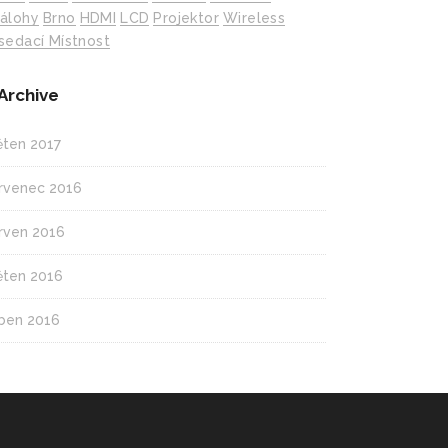
álohy
Brno
HDMI
LCD
Projektor
Wireless
sedací Místnost
Archive
ěten 2017
rvenec 2016
rven 2016
ěten 2016
ben 2016