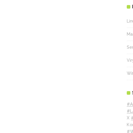
Lin
Ma
Se
Vir
Wif
#A
#L
X
Ko
#