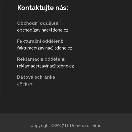
Kontaktujte nás:
Obchodní oddělení:
obchod(zavinac)itdone.cz
Fakturační oddělení:
fakturace(zavinac)itdone.cz
Reklamační oddělení:
reklamace(zavinac)itdone.cz
Datová schránka:
e8ejrzm
Copyright ©2017 IT Done s.r.o., Brno