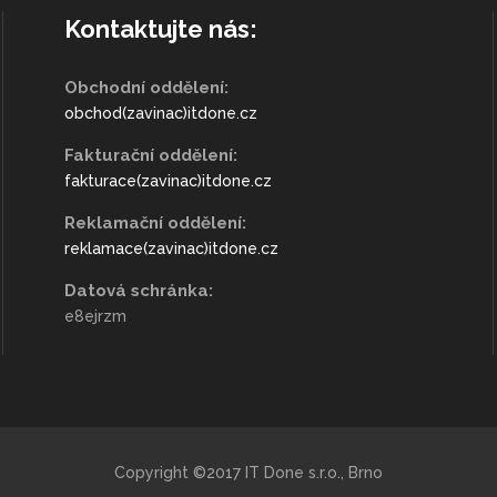
Kontaktujte nás:
Obchodní oddělení:
obchod(zavinac)itdone.cz
Fakturační oddělení:
fakturace(zavinac)itdone.cz
Reklamační oddělení:
reklamace(zavinac)itdone.cz
Datová schránka:
e8ejrzm
Copyright ©2017 IT Done s.r.o., Brno