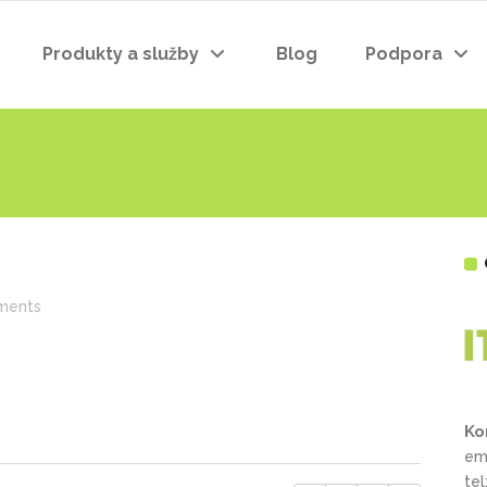
Produkty a služby
Blog
Podpora
ments
Ko
em
te