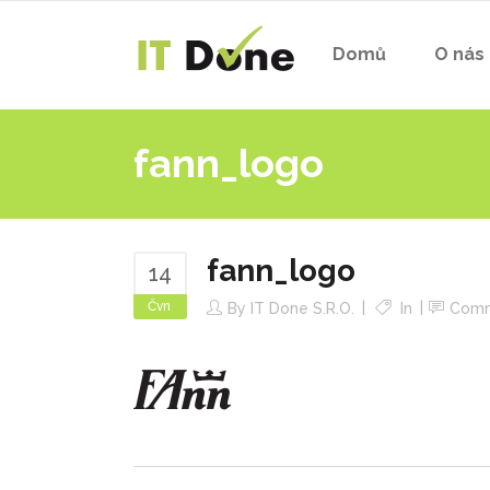
Domů
O nás
fann_logo
fann_logo
14
Čvn
By
IT Done S.r.o.
In
Com