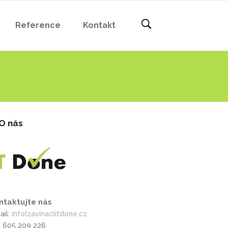
Reference
Kontakt
O nás
ntaktujte nás
ail:
info(zavinac)itdone.cz
l: 605 209 226