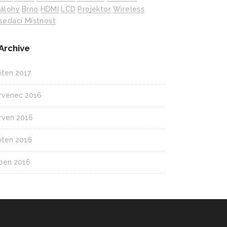
álohy
Brno
HDMI
LCD
Projektor
Wireless
sedací Místnost
Archive
ěten 2017
rvenec 2016
rven 2016
ěten 2016
ben 2016