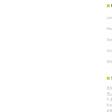
Lin
Ma
Se
Vir
Wif
#A
#L
X
Ko
#