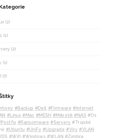
Kategorie
ux
(2)
c
(1)
rvery
(2)
y
(1)
i
(7)
Štítky
ntiviry
#backup
#Dell
#Firmware
#internet
AN
#Linux
#mac
#MESH
#mikrotik
#NAS
#Os
#Postfix
#Ransomware
#Servery
#Trojské
ně
#Ubuntu
#UniFy
#Upgrade
#Viry
#VLAN
WDS
#wifi
#Windows
#WLAN
#Zimbra