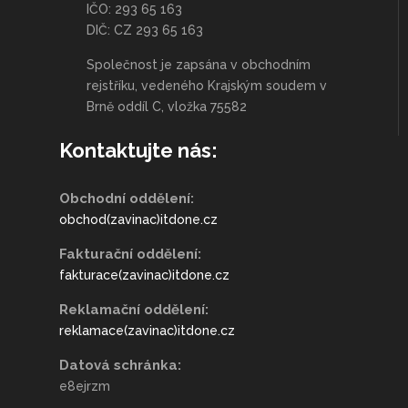
IČO: 293 65 163
DIČ: CZ 293 65 163
Společnost je zapsána v obchodním
rejstříku, vedeného Krajským soudem v
Brně oddíl C, vložka 75582
Kontaktujte nás:
Obchodní oddělení:
obchod(zavinac)itdone.cz
Fakturační oddělení:
fakturace(zavinac)itdone.cz
Reklamační oddělení:
reklamace(zavinac)itdone.cz
Datová schránka:
e8ejrzm