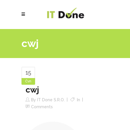
cwj
15
Čvn
cwj
By
IT Done S.r.o.
In
Comments