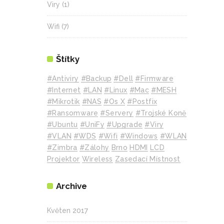
Viry
(1)
Wifi
(7)
Štítky
#Antiviry
#backup
#Dell
#Firmware
#internet
#LAN
#Linux
#mac
#MESH
#mikrotik
#NAS
#Os X
#Postfix
#Ransomware
#Servery
#Trojské Koně
#Ubuntu
#UniFy
#Upgrade
#Viry
#VLAN
#WDS
#wifi
#Windows
#WLAN
#Zimbra
#zálohy
Brno
HDMI
LCD
Projektor
Wireless
Zasedací Místnost
Archive
Květen 2017