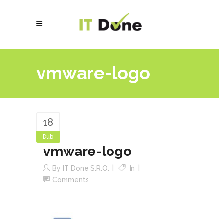
vmware-logo
18
Dub
vmware-logo
By
IT Done S.r.o.
In
Comments