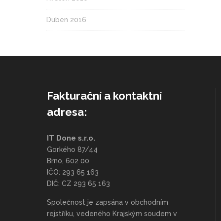
Duben 2016
Fakturační a kontaktní
adresa:
IT Done s.r.o.
Gorkého 87/44
Brno, 602 00
IČO: 293 65 163
DIČ: CZ 293 65 163
Společnost je zapsána v obchodním
rejstříku, vedeného Krajským soudem v