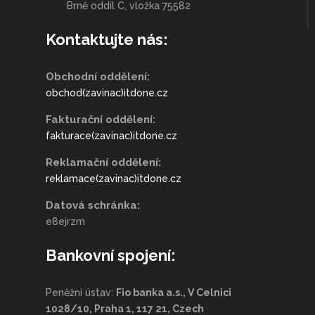
Brně oddíl C, vložka 75582
Kontaktujte nás:
Obchodní oddělení:
obchod(zavinac)itdone.cz
Fakturační oddělení:
fakturace(zavinac)itdone.cz
Reklamační oddělení:
reklamace(zavinac)itdone.cz
Datová schránka:
e8ejrzm
Bankovní spojení:
Peněžní ústav:
Fio banka a.s., V Celnici
1028/10, Praha 1, 117 21, Czech