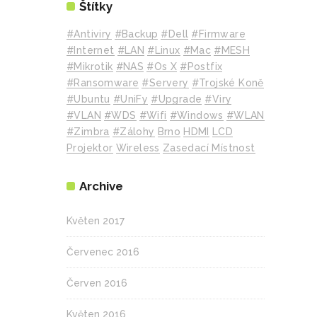
Štítky
#Antiviry
#backup
#Dell
#Firmware
#internet
#LAN
#Linux
#mac
#MESH
#mikrotik
#NAS
#Os X
#Postfix
#Ransomware
#Servery
#Trojské Koně
#Ubuntu
#UniFy
#Upgrade
#Viry
#VLAN
#WDS
#wifi
#Windows
#WLAN
#Zimbra
#zálohy
Brno
HDMI
LCD
Projektor
Wireless
Zasedací Místnost
Archive
Květen 2017
Červenec 2016
Červen 2016
Květen 2016