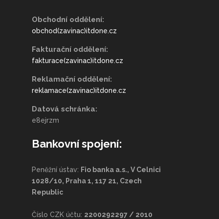
Obchodní oddělení:
obchod(zavinac)itdone.cz
Fakturační oddělení:
fakturace(zavinac)itdone.cz
Reklamační oddělení:
reklamace(zavinac)itdone.cz
Datová schránka:
e8ejrzm
Bankovní spojení:
Peněžní ústav:
Fio banka a.s., V Celnici
1028/10, Praha 1, 117 21, Czech
Republic
Číslo CZK účtu:
2200292297 / 2010