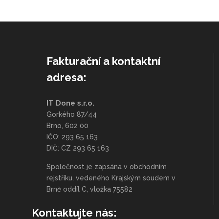
Fakturační a kontaktní
adresa:
IT Done s.r.o.
Gorkého 87/44
Brno, 602 00
IČO: 293 65 163
DIČ: CZ 293 65 163
Společnost je zapsána v obchodním
rejstříku, vedeného Krajským soudem v
Brně oddíl C, vložka 75582
Kontaktujte nás: