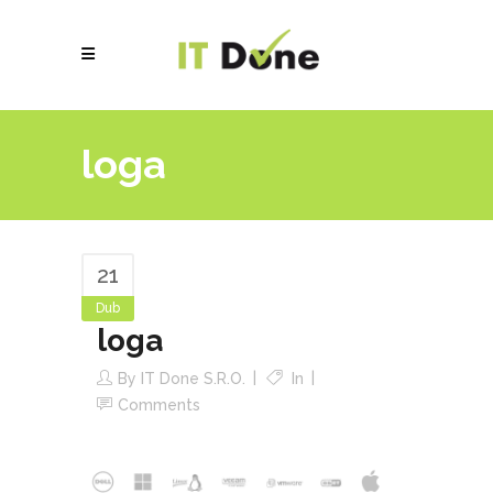
loga
21
Dub
loga
By
IT Done S.r.o.
In
Comments