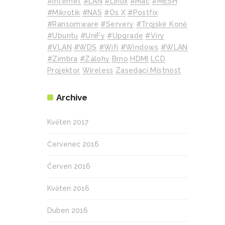
#internet
#LAN
#Linux
#mac
#MESH
#mikrotik
#NAS
#Os X
#Postfix
#Ransomware
#Servery
#Trojské Koně
#Ubuntu
#UniFy
#Upgrade
#Viry
#VLAN
#WDS
#wifi
#Windows
#WLAN
#Zimbra
#zálohy
Brno
HDMI
LCD
Projektor
Wireless
Zasedací Místnost
Archive
Květen 2017
Červenec 2016
Červen 2016
Květen 2016
Duben 2016