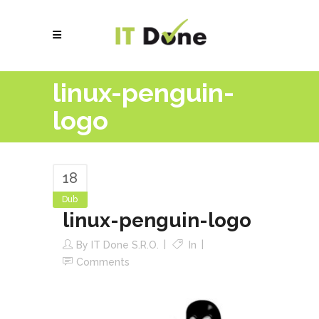
linux-penguin-
logo
18
Dub
linux-penguin-logo
By
IT Done S.r.o.
In
Comments