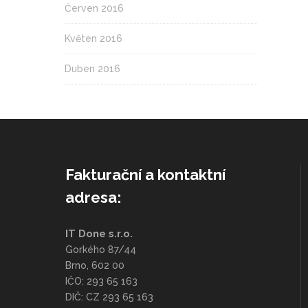
Červen 2016
Květen 2016
Duben 2016
Fakturační a kontaktní
adresa:
IT Done s.r.o.
Gorkého 87/44
Brno, 602 00
IČO: 293 65 163
DIČ: CZ 293 65 163