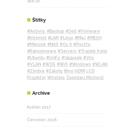
Wifi
(7)
Štítky
#Antiviry
#backup
#Dell
#Firmware
#internet
#LAN
#Linux
#mac
#MESH
#mikrotik
#NAS
#Os X
#Postfix
#Ransomware
#Servery
#Trojské Koně
#Ubuntu
#UniFy
#Upgrade
#Viry
#VLAN
#WDS
#wifi
#Windows
#WLAN
#Zimbra
#zálohy
Brno
HDMI
LCD
Projektor
Wireless
Zasedací Místnost
Archive
Květen 2017
Červenec 2016