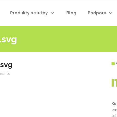
Produkty a služby
Blog
Podpora
.svg
.svg
ments
Ko
em
te