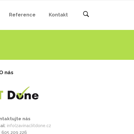
Reference
Kontakt
O nás
ntaktujte nás
ail:
info(zavinac)itdone.cz
l: 605 209 226