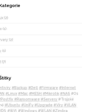
Kategorie
ux
(2)
c
(1)
rvery
(2)
y
(1)
i
(7)
Štítky
ntiviry
#backup
#Dell
#Firmware
#internet
AN
#Linux
#mac
#MESH
#mikrotik
#NAS
#Os
#Postfix
#Ransomware
#Servery
#Trojské
ně
#Ubuntu
#UniFy
#Upgrade
#Viry
#VLAN
WDS
#wifi
#Windows
#WLAN
#Zimbra