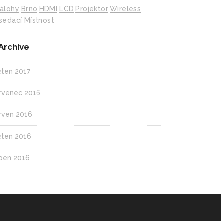
álohy
Brno
HDMI
LCD
Projektor
Wireless
sedací Místnost
Archive
ěten 2017
rvenec 2016
rven 2016
ěten 2016
ben 2016