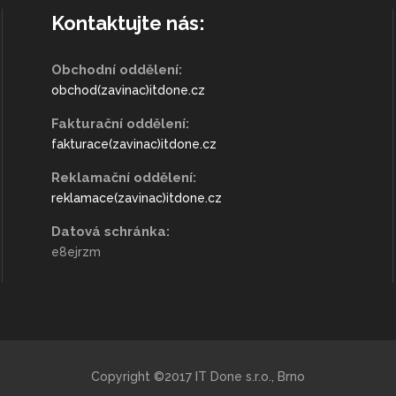
Kontaktujte nás:
Obchodní oddělení:
obchod(zavinac)itdone.cz
Fakturační oddělení:
fakturace(zavinac)itdone.cz
Reklamační oddělení:
reklamace(zavinac)itdone.cz
Datová schránka:
e8ejrzm
Copyright ©2017 IT Done s.r.o., Brno