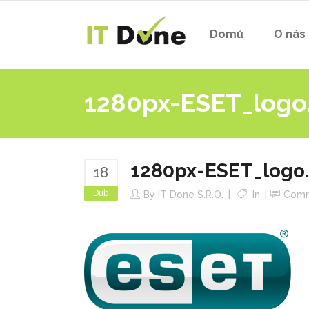
Domů
O nás
1280px-ESET_logo
1280px-ESET_logo
18
Dub
By
IT Done S.r.o.
In
Com