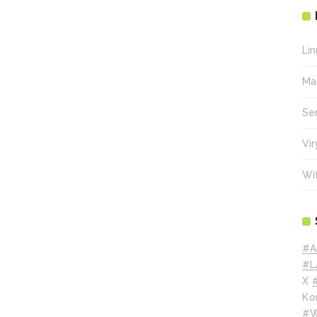
Lin
Ma
Se
Vir
Wif
#A
#L
X
Ko
#