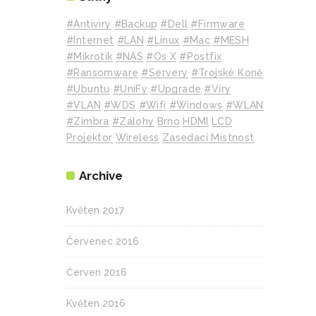
#Antiviry
#backup
#Dell
#Firmware
#internet
#LAN
#Linux
#mac
#MESH
#mikrotik
#NAS
#Os X
#Postfix
#Ransomware
#Servery
#Trojské Koně
#Ubuntu
#UniFy
#Upgrade
#Viry
#VLAN
#WDS
#wifi
#Windows
#WLAN
#Zimbra
#zálohy
Brno
HDMI
LCD
Projektor
Wireless
Zasedací Místnost
Archive
Květen 2017
Červenec 2016
Červen 2016
Květen 2016