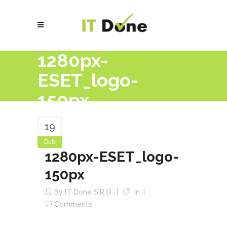
1280px-
ESET_logo-
150px
19
Dub
1280px-ESET_logo-
150px
By
IT Done S.r.o.
In
Comments