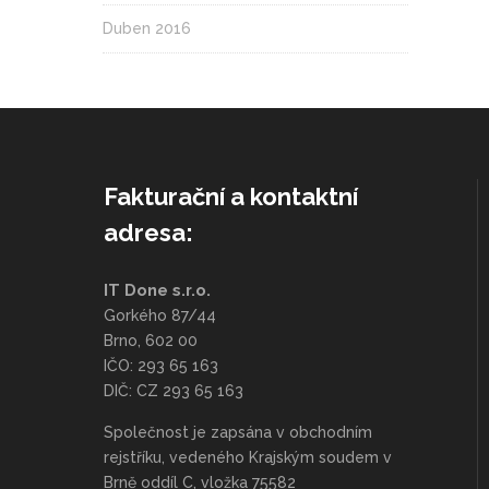
Duben 2016
Fakturační a kontaktní
adresa:
IT Done s.r.o.
Gorkého 87/44
Brno, 602 00
IČO: 293 65 163
DIČ: CZ 293 65 163
Společnost je zapsána v obchodním
rejstříku, vedeného Krajským soudem v
Brně oddíl C, vložka 75582