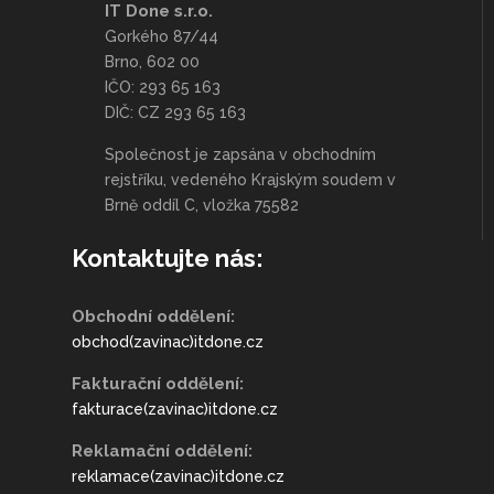
IT Done s.r.o.
Gorkého 87/44
Brno, 602 00
IČO: 293 65 163
DIČ: CZ 293 65 163
Společnost je zapsána v obchodním
rejstříku, vedeného Krajským soudem v
Brně oddíl C, vložka 75582
Kontaktujte nás:
Obchodní oddělení:
obchod(zavinac)itdone.cz
Fakturační oddělení:
fakturace(zavinac)itdone.cz
Reklamační oddělení:
reklamace(zavinac)itdone.cz