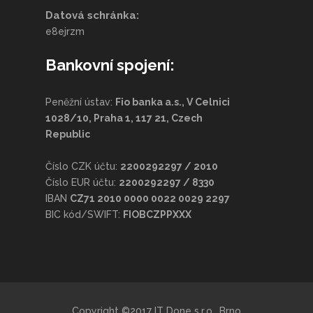
Datová schránka:
e8ejrzm
Bankovní spojení:
Peněžní ústav:
Fio banka a.s., V Celnici
1028/10, Praha 1, 117 21, Czech
Republic
Číslo CZK účtu:
2200292297 / 2010
Číslo EUR účtu:
2200292297 / 8330
IBAN
CZ71 2010 0000 0022 0029 2297
BIC kód/SWIFT:
FIOBCZPPXXX
Copyright ©2017 IT Done s.r.o., Brno