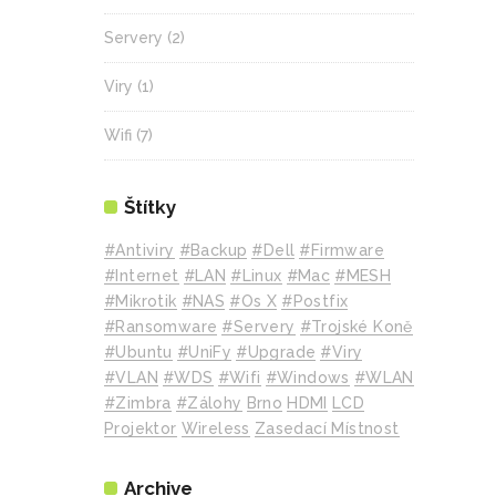
Servery
(2)
Viry
(1)
Wifi
(7)
Štítky
#Antiviry
#backup
#Dell
#Firmware
#internet
#LAN
#Linux
#mac
#MESH
#mikrotik
#NAS
#Os X
#Postfix
#Ransomware
#Servery
#Trojské Koně
#Ubuntu
#UniFy
#Upgrade
#Viry
#VLAN
#WDS
#wifi
#Windows
#WLAN
#Zimbra
#zálohy
Brno
HDMI
LCD
Projektor
Wireless
Zasedací Místnost
Archive