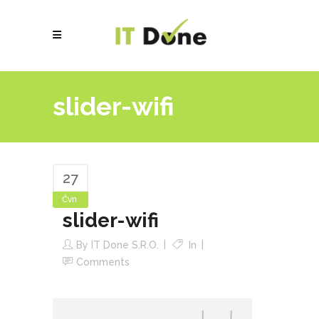
slider-wifi
27
Čvn
slider-wifi
By
IT Done S.r.o.
In
Comments