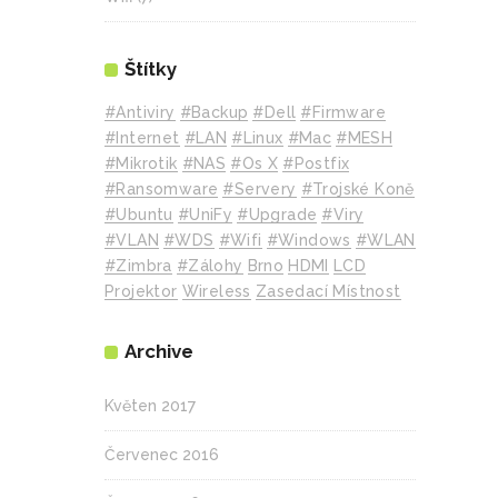
Štítky
#Antiviry
#backup
#Dell
#Firmware
#internet
#LAN
#Linux
#mac
#MESH
#mikrotik
#NAS
#Os X
#Postfix
#Ransomware
#Servery
#Trojské Koně
#Ubuntu
#UniFy
#Upgrade
#Viry
#VLAN
#WDS
#wifi
#Windows
#WLAN
#Zimbra
#zálohy
Brno
HDMI
LCD
Projektor
Wireless
Zasedací Místnost
Archive
Květen 2017
Červenec 2016