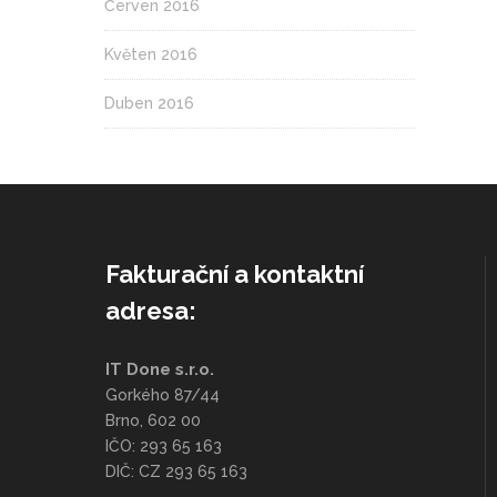
Červen 2016
Květen 2016
Duben 2016
Fakturační a kontaktní
adresa:
IT Done s.r.o.
Gorkého 87/44
Brno, 602 00
IČO: 293 65 163
DIČ: CZ 293 65 163