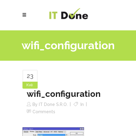
wifi_configuration
23
Kvě
wifi_configuration
By
IT Done S.r.o.
In
Comments