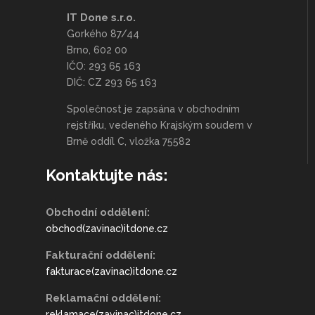
IT Done s.r.o.
Gorkého 87/44
Brno, 602 00
IČO: 293 65 163
DIČ: CZ 293 65 163
Společnost je zapsána v obchodním
rejstříku, vedeného Krajským soudem v
Brně oddíl C, vložka 75582
Kontaktujte nás:
Obchodní oddělení:
obchod(zavinac)itdone.cz
Fakturační oddělení:
fakturace(zavinac)itdone.cz
Reklamační oddělení:
reklamace(zavinac)itdone.cz