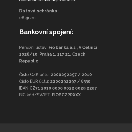
Datová schránka:
e8ejrzm
Bankovní spojení:
Peněžní ústav:
Fio banka a.s., V Celnici
1028/10, Praha 1, 117 21, Czech
Republic
Číslo CZK účtu:
2200292297 / 2010
Číslo EUR účtu:
2200292297 / 8330
IBAN
CZ71 2010 0000 0022 0029 2297
BIC kód/SWIFT:
FIOBCZPPXXX