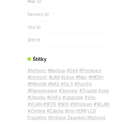
Mac
(1)
Servery
(2)
Viry
(1)
Wifi
(7)
Štítky
#Antiviry
#backup
#Dell
#Firmware
#internet
#LAN
#Linux
#mac
#MESH
#mikrotik
#NAS
#Os X
#Postfix
#Ransomware
#Servery
#Trojské Koně
#Ubuntu
#UniFy
#Upgrade
#Viry
#VLAN
#WDS
#wifi
#Windows
#WLAN
#Zimbra
#zálohy
Brno
HDMI
LCD
Projektor
Wireless
Zasedací Místnost