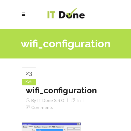
wifi_configuration
23
Kvě
wifi_configuration
By
IT Done S.r.o.
In
Comments