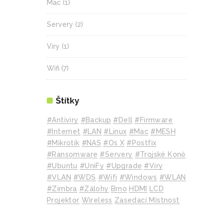
Mac
(1)
Servery
(2)
Viry
(1)
Wifi
(7)
Štítky
#Antiviry
#backup
#Dell
#Firmware
#internet
#LAN
#Linux
#mac
#MESH
#mikrotik
#NAS
#Os X
#Postfix
#Ransomware
#Servery
#Trojské Koně
#Ubuntu
#UniFy
#Upgrade
#Viry
#VLAN
#WDS
#wifi
#Windows
#WLAN
#Zimbra
#zálohy
Brno
HDMI
LCD
Projektor
Wireless
Zasedací Místnost