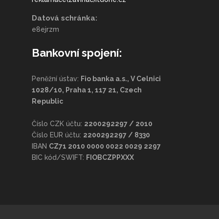
Datová schránka:
e8ejrzm
Bankovní spojení:
Peněžní ústav:
Fio banka a.s., V Celnici
1028/10, Praha 1, 117 21, Czech
Republic
Číslo CZK účtu:
2200292297 / 2010
Číslo EUR účtu:
2200292297 / 8330
IBAN
CZ71 2010 0000 0022 0029 2297
BIC kód/SWIFT:
FIOBCZPPXXX