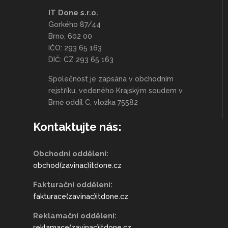
IT Done s.r.o.
Gorkého 87/44
Brno, 602 00
IČO: 293 65 163
DIČ: CZ 293 65 163
Společnost je zapsána v obchodním
rejstříku, vedeného Krajským soudem v
Brně oddíl C, vložka 75582
Kontaktujte nás:
Obchodní oddělení:
obchod(zavinac)itdone.cz
Fakturační oddělení:
fakturace(zavinac)itdone.cz
Reklamační oddělení:
reklamace(zavinac)itdone.cz