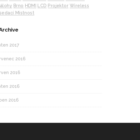
álohy
Brno
HDMI
LCD
Projektor
Wireless
sedací Místnost
Archive
ěten 2017
rvenec 2016
rven 2016
ěten 2016
ben 2016