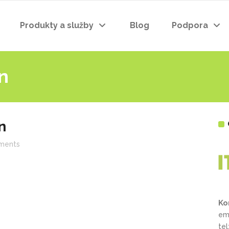
Produkty a služby
Blog
Podpora
n
n
ments
Ko
em
te