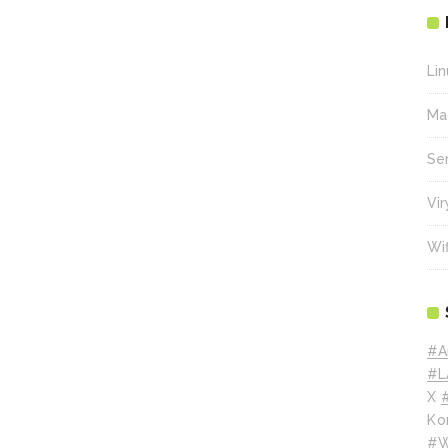
Lin
Ma
Se
Vir
Wif
#A
#L
X
Ko
#