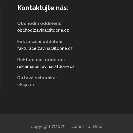
Kontaktujte nás:
Obchodní oddělení:
obchod(zavinac)itdone.cz
Fakturační oddělení:
fakturace(zavinac)itdone.cz
Reklamační oddělení:
reklamace(zavinac)itdone.cz
Datová schránka:
e8ejrzm
Copyright ©2017 IT Done s.r.o., Brno