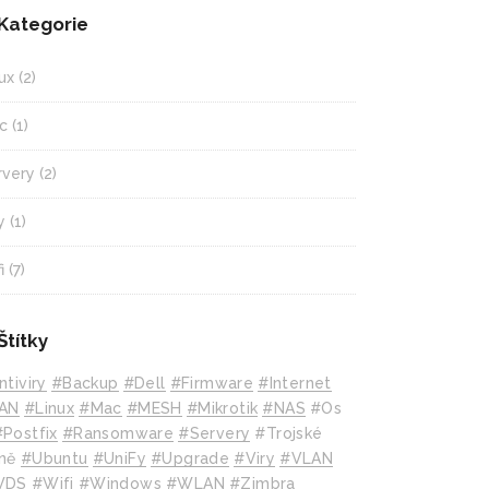
Kategorie
ux
(2)
c
(1)
rvery
(2)
y
(1)
i
(7)
Štítky
ntiviry
#backup
#Dell
#Firmware
#internet
AN
#Linux
#mac
#MESH
#mikrotik
#NAS
#Os
#Postfix
#Ransomware
#Servery
#Trojské
ně
#Ubuntu
#UniFy
#Upgrade
#Viry
#VLAN
WDS
#wifi
#Windows
#WLAN
#Zimbra