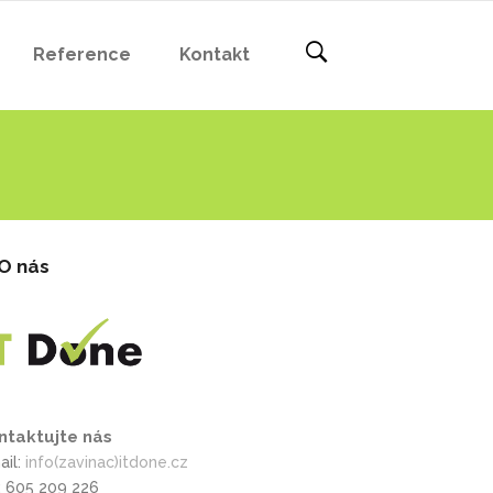
Reference
Kontakt
O nás
ntaktujte nás
ail:
info(zavinac)itdone.cz
l: 605 209 226