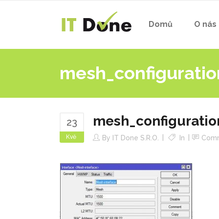
Domů
O nás
mesh_configuratio
mesh_configuratio
23
Kvě
By
IT Done S.r.o.
In
Com