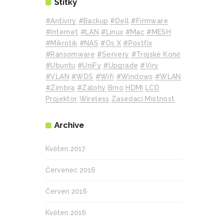
Štítky
#Antiviry
#backup
#Dell
#Firmware
#internet
#LAN
#Linux
#mac
#MESH
#mikrotik
#NAS
#Os X
#Postfix
#Ransomware
#Servery
#Trojské Koně
#Ubuntu
#UniFy
#Upgrade
#Viry
#VLAN
#WDS
#wifi
#Windows
#WLAN
#Zimbra
#zálohy
Brno
HDMI
LCD
Projektor
Wireless
Zasedací Místnost
Archive
Květen 2017
Červenec 2016
Červen 2016
Květen 2016