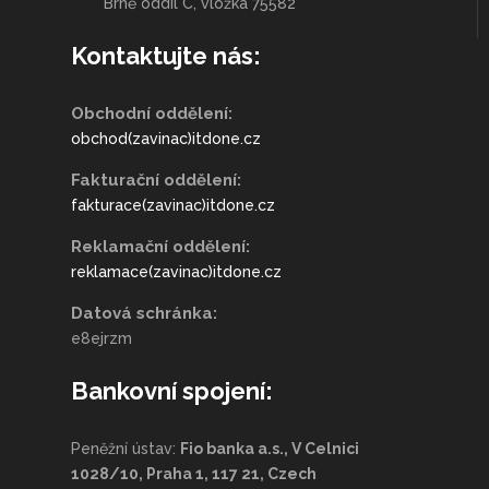
Brně oddíl C, vložka 75582
Kontaktujte nás:
Obchodní oddělení:
obchod(zavinac)itdone.cz
Fakturační oddělení:
fakturace(zavinac)itdone.cz
Reklamační oddělení:
reklamace(zavinac)itdone.cz
Datová schránka:
e8ejrzm
Bankovní spojení:
Peněžní ústav:
Fio banka a.s., V Celnici
1028/10, Praha 1, 117 21, Czech