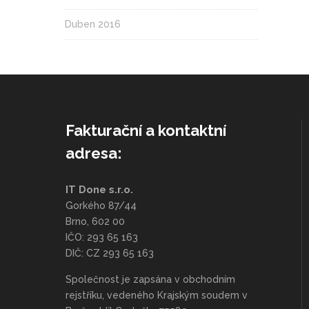
Duben 2016
Fakturační a kontaktní
adresa:
IT Done s.r.o.
Gorkého 87/44
Brno, 602 00
IČO: 293 65 163
DIČ: CZ 293 65 163
Společnost je zapsána v obchodním
rejstříku, vedeného Krajským soudem v