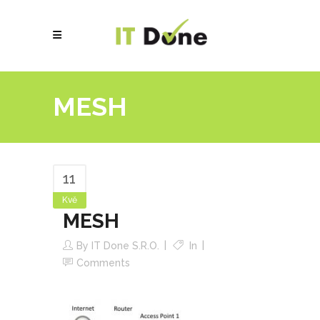
MESH
11
Kvě
MESH
By
IT Done S.r.o.
In
Comments