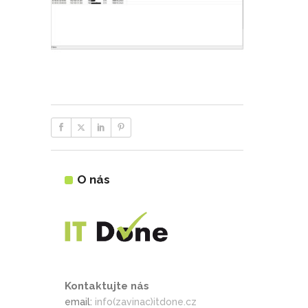
O nás
Kontaktujte nás
email:
info(zavinac)itdone.cz