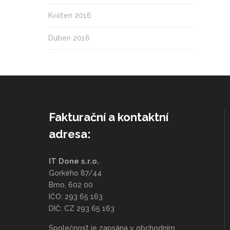
Květen 2016
Duben 2016
Fakturační a kontaktní
adresa:
IT Done s.r.o.
Gorkého 87/44
Brno, 602 00
IČO: 293 65 163
DIČ: CZ 293 65 163
Společnost je zapsána v obchodním