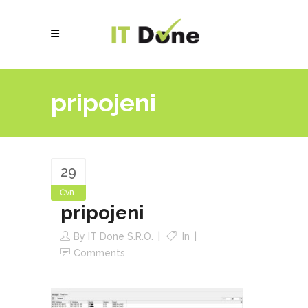
pripojeni
29
Čvn
pripojeni
By
IT Done S.r.o.
In
Comments