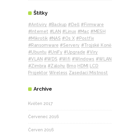
Štítky
#Antiviry
#backup
#Dell
#Firmware
#internet
#LAN
#Linux
#mac
#MESH
#mikrotik
#NAS
#Os X
#Postfix
#Ransomware
#Servery
#Trojské Koně
#Ubuntu
#UniFy
#Upgrade
#Viry
#VLAN
#WDS
#wifi
#Windows
#WLAN
#Zimbra
#zálohy
Brno
HDMI
LCD
Projektor
Wireless
Zasedací Místnost
Archive
Květen 2017
Červenec 2016
Červen 2016