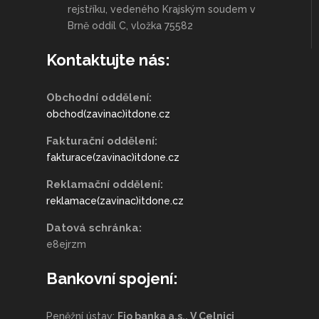
rejstříku, vedeného Krajským soudem v
Brně oddíl C, vložka 75582
Kontaktujte nás:
Obchodní oddělení:
obchod(zavinac)itdone.cz
Fakturační oddělení:
fakturace(zavinac)itdone.cz
Reklamační oddělení:
reklamace(zavinac)itdone.cz
Datová schránka:
e8ejrzm
Bankovní spojení:
Peněžní ústav:
Fio banka a.s., V Celnici