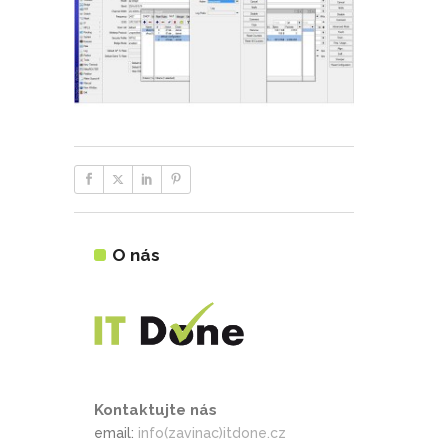
O nás
Kontaktujte nás
email:
info(zavinac)itdone.cz