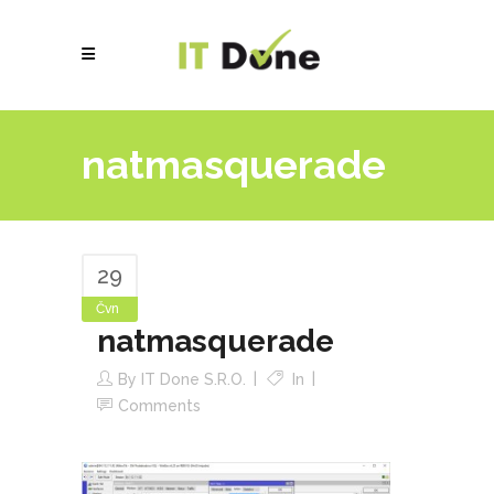
natmasquerade
29
Čvn
natmasquerade
By
IT Done S.r.o.
In
Comments