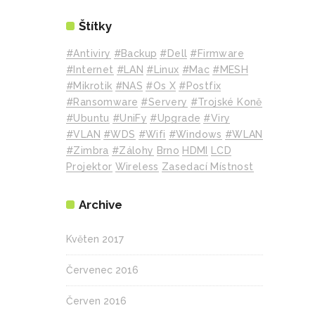
Štítky
#Antiviry
#backup
#Dell
#Firmware
#internet
#LAN
#Linux
#mac
#MESH
#mikrotik
#NAS
#Os X
#Postfix
#Ransomware
#Servery
#Trojské Koně
#Ubuntu
#UniFy
#Upgrade
#Viry
#VLAN
#WDS
#wifi
#Windows
#WLAN
#Zimbra
#zálohy
Brno
HDMI
LCD
Projektor
Wireless
Zasedací Místnost
Archive
Květen 2017
Červenec 2016
Červen 2016