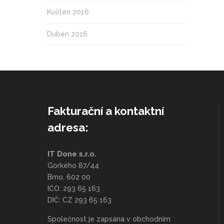
Květen 2016
Duben 2016
Fakturační a kontaktní
adresa:
IT Done s.r.o.
Gorkého 87/44
Brno, 602 00
IČO: 293 65 163
DIČ: CZ 293 65 163
Společnost je zapsána v obchodním