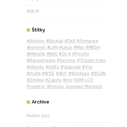
Wifi
(7)
Štítky
#Antiviry
#backup
#Dell
#Firmware
#internet
#LAN
#Linux
#mac
#MESH
#mikrotik
#NAS
#Os X
#Postfix
#Ransomware
#Servery
#Trojské Koně
#Ubuntu
#UniFy
#Upgrade
#Viry
#VLAN
#WDS
#wifi
#Windows
#WLAN
#Zimbra
#zálohy
Brno
HDMI
LCD
Projektor
Wireless
Zasedací Místnost
Archive
Květen 2017