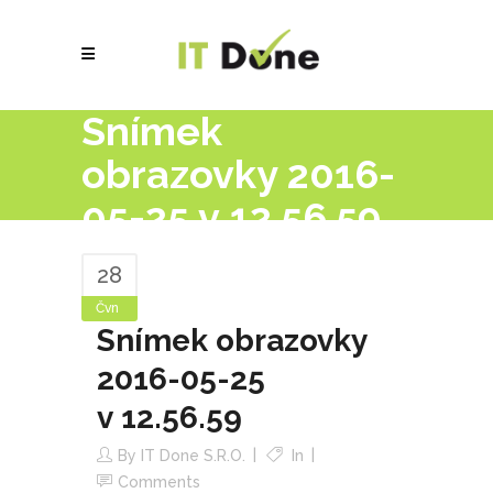
Snímek
obrazovky 2016-
05-25 v 12.56.59
28
Čvn
Snímek obrazovky
2016-05-25
v 12.56.59
By
IT Done S.r.o.
In
Comments