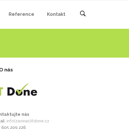
Reference
Kontakt
O nás
ntaktujte nás
ail:
info(zavinac)itdone.cz
l: 605 209 226