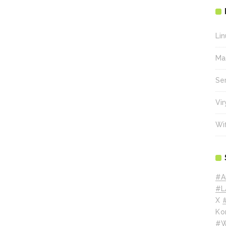
Lin
Ma
Se
Vir
Wif
#A
#L
X
Ko
#