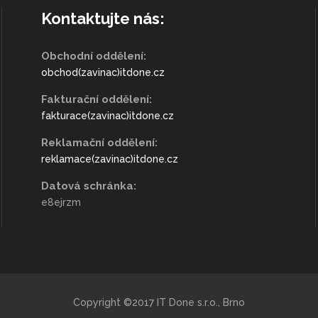
Kontaktujte nás:
Obchodní oddělení:
obchod(zavinac)itdone.cz
Fakturační oddělení:
fakturace(zavinac)itdone.cz
Reklamační oddělení:
reklamace(zavinac)itdone.cz
Datová schránka:
e8ejrzm
Copyright ©2017 IT Done s.r.o., Brno