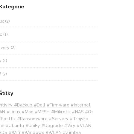
Kategorie
ux
(2)
c
(1)
rvery
(2)
y
(1)
i
(7)
Štítky
ntiviry
#backup
#Dell
#Firmware
#internet
AN
#Linux
#mac
#MESH
#mikrotik
#NAS
#Os
#Postfix
#Ransomware
#Servery
#Trojské
ně
#Ubuntu
#UniFy
#Upgrade
#Viry
#VLAN
WDS
#wifi
#Windows
#WLAN
#Zimbra