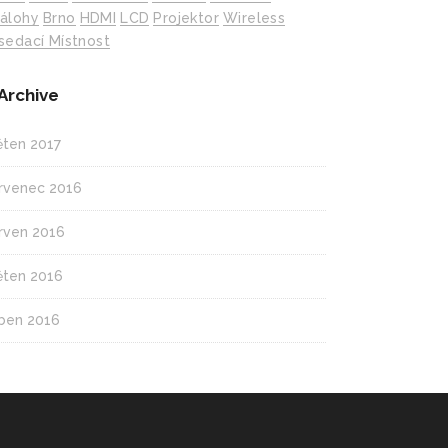
álohy
Brno
HDMI
LCD
Projektor
Wireless
sedací Místnost
Archive
ěten 2017
rvenec 2016
rven 2016
ěten 2016
ben 2016