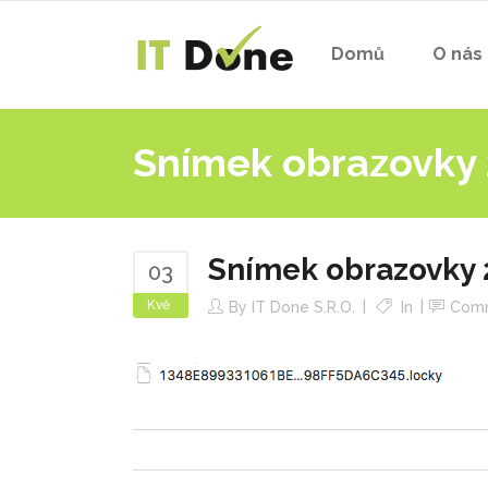
Domů
O nás
Snímek obrazovky 
Snímek obrazovky 2
03
Kvě
By
IT Done S.r.o.
In
Com