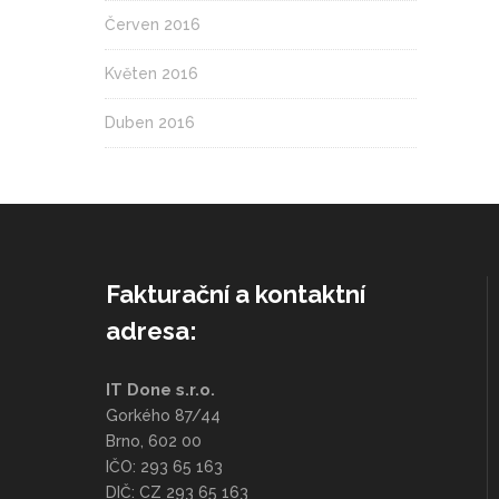
Červen 2016
Květen 2016
Duben 2016
Fakturační a kontaktní
adresa:
IT Done s.r.o.
Gorkého 87/44
Brno, 602 00
IČO: 293 65 163
DIČ: CZ 293 65 163