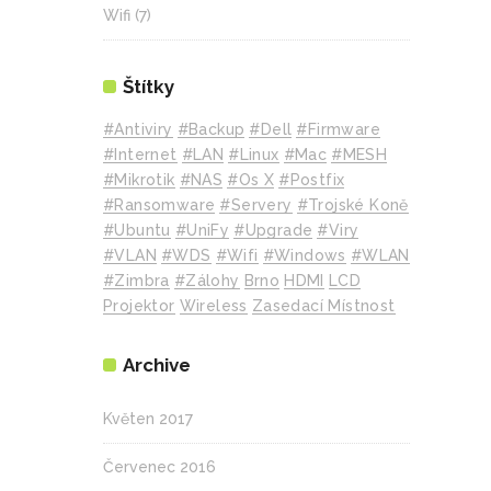
Wifi
(7)
Štítky
#Antiviry
#backup
#Dell
#Firmware
#internet
#LAN
#Linux
#mac
#MESH
#mikrotik
#NAS
#Os X
#Postfix
#Ransomware
#Servery
#Trojské Koně
#Ubuntu
#UniFy
#Upgrade
#Viry
#VLAN
#WDS
#wifi
#Windows
#WLAN
#Zimbra
#zálohy
Brno
HDMI
LCD
Projektor
Wireless
Zasedací Místnost
Archive
Květen 2017
Červenec 2016