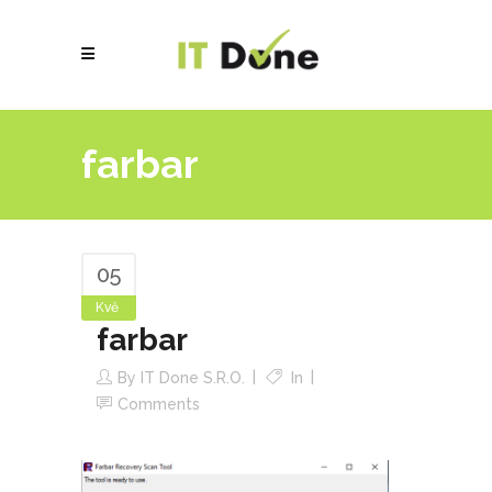
farbar
05
Kvě
farbar
By
IT Done S.r.o.
In
Comments