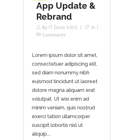
App Update &
Rebrand
By
IT Done S.r.o.
In
Comments
Lorem ipsum dolor sit amet,
consectetuer adipiscing elit,
sed diam nonummy nibh
euismod tincidunt ut laoreet
dolore magna aliquam erat
volutpat. Ut wisi enim ad
minim veniam, quis nostrud
exerci tation ullamcorper
suscipit lobortis nisl ut
aliquip....