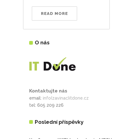
READ MORE
O nás
Kontaktujte nás
email:
info(zavinac)itdone.cz
tel: 605 209 226
Poslední příspěvky