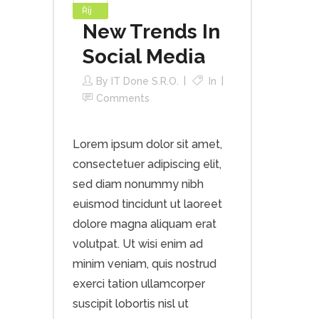
Říj
New Trends In
Social Media
By
IT Done S.r.o.
In
Comments
Lorem ipsum dolor sit amet,
consectetuer adipiscing elit,
sed diam nonummy nibh
euismod tincidunt ut laoreet
dolore magna aliquam erat
volutpat. Ut wisi enim ad
minim veniam, quis nostrud
exerci tation ullamcorper
suscipit lobortis nisl ut