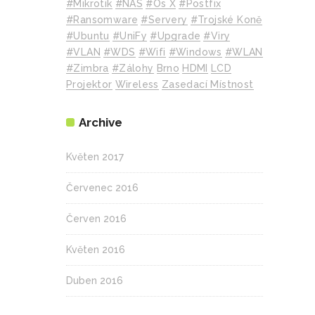
#mikrotik
#NAS
#Os X
#Postfix
#Ransomware
#Servery
#Trojské Koně
#Ubuntu
#UniFy
#Upgrade
#Viry
#VLAN
#WDS
#wifi
#Windows
#WLAN
#Zimbra
#zálohy
Brno
HDMI
LCD
Projektor
Wireless
Zasedací Místnost
Archive
Květen 2017
Červenec 2016
Červen 2016
Květen 2016
Duben 2016