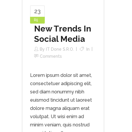
23
Říj
New Trends In
Social Media
By
IT Done S.r.o.
In
Comments
Lorem ipsum dolor sit amet,
consectetuer adipiscing elit,
sed diam nonummy nibh
euismod tincidunt ut laoreet
dolore magna aliquam erat
volutpat. Ut wisi enim ad
minim veniam, quis nostrud