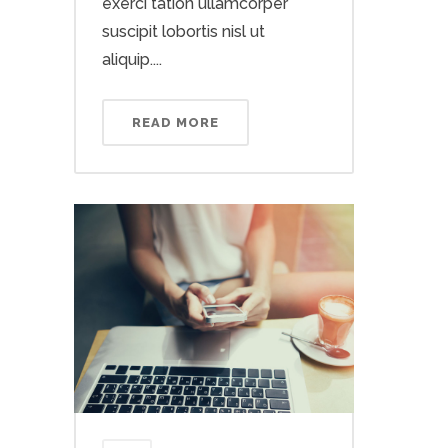
exerci tation ullamcorper
suscipit lobortis nisl ut
aliquip....
READ MORE