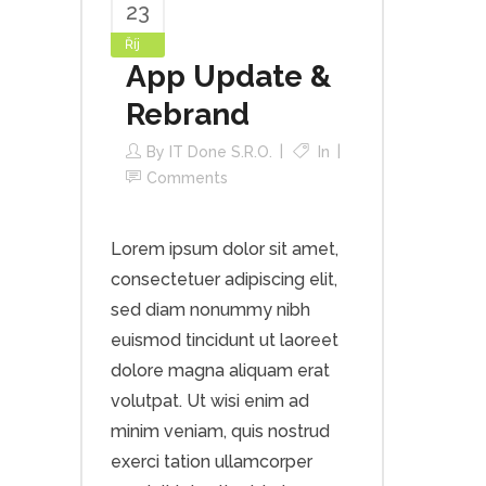
23
Říj
App Update &
Rebrand
By
IT Done S.r.o.
In
Comments
Lorem ipsum dolor sit amet,
consectetuer adipiscing elit,
sed diam nonummy nibh
euismod tincidunt ut laoreet
dolore magna aliquam erat
volutpat. Ut wisi enim ad
minim veniam, quis nostrud
exerci tation ullamcorper