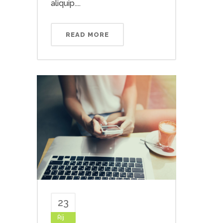
aliquip....
READ MORE
23
Říj