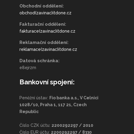
Obchodní oddělení:
obchod(zavinac)itdone.cz
Fakturační oddělení:
fakturace(zavinac)itdone.cz
Reklamační oddělení:
reklamace(zavinac)itdone.cz
Datová schránka:
e8ejrzm
Bankovní spojení:
Peněžní ústav:
Fio banka a.s., V Celnici
1028/10, Praha 1, 117 21, Czech
Republic
Číslo CZK účtu:
2200292297 / 2010
Číslo EUR účtu:
2200292297 / 8330