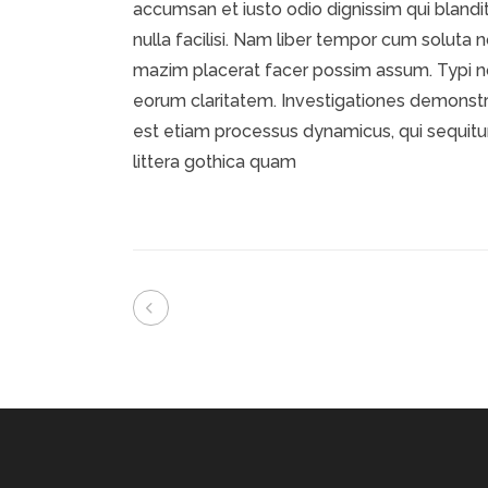
accumsan et iusto odio dignissim qui blandit
nulla facilisi. Nam liber tempor cum soluta
mazim placerat facer possim assum. Typi non 
eorum claritatem. Investigationes demonstra
est etiam processus dynamicus, qui sequi
littera gothica quam