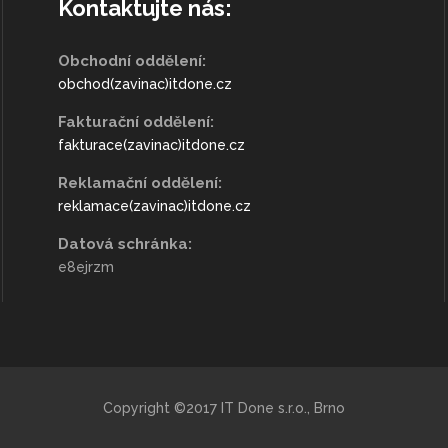
Kontaktujte nás:
Obchodní oddělení:
obchod(zavinac)itdone.cz
Fakturační oddělení:
fakturace(zavinac)itdone.cz
Reklamační oddělení:
reklamace(zavinac)itdone.cz
Datová schránka:
e8ejrzm
Copyright ©2017 IT Done s.r.o., Brno