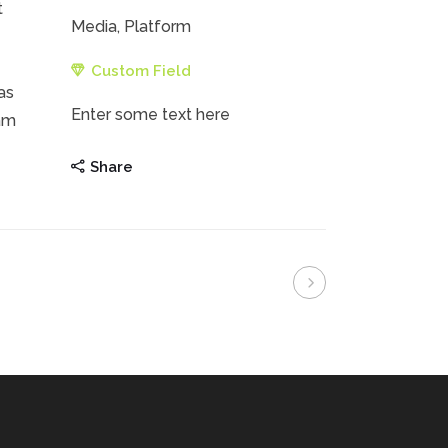
t
Media, Platform
Custom Field
as
Enter some text here
uam
Share