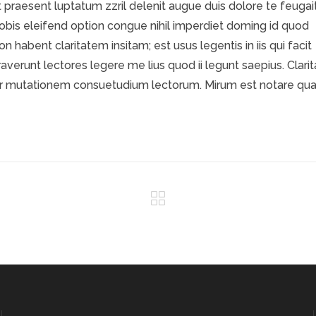
 praesent luptatum zzril delenit augue duis dolore te feugai
 nobis eleifend option congue nihil imperdiet doming id quod
habent claritatem insitam; est usus legentis in iis qui facit
verunt lectores legere me lius quod ii legunt saepius. Clarit
tur mutationem consuetudium lectorum. Mirum est notare q