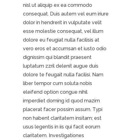
nisl ut aliquip ex ea commodo
consequat. Duis autem vel eum iriure
dolor in hendrerit in vulputate velit
esse molestie consequat, vel illum
dolore eu feugiat nulla facilisis at
vero eros et accumsan et iusto odio
dignissim qui blandit praesent
luptatum zzril delenit augue duis
dolore te feugait nulla facilisi. Nam
liber tempor cum soluta nobis
eleifend option congue nihil
imperdiet doming id quod mazim
placerat facer possim assum. Typi
non habent claritatem insitam; est
usus legentis in iis qui facit eorum
claritatem. Investigationes