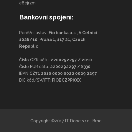
e8ejrzm
Bankovní spojení:
Peněžní ústav:
Fio banka a.s., V Celnici
1028/10, Praha 1, 117 21, Czech
Republic
Číslo CZK účtu:
2200292297 / 2010
Číslo EUR účtu:
2200292297 / 8330
IBAN
CZ71 2010 0000 0022 0029 2297
BIC kód/SWIFT:
FIOBCZPPXXX
Copyright ©2017 IT Done s.r.o., Brno