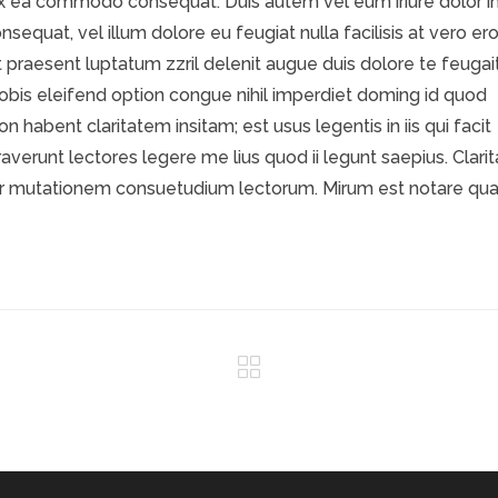
p ex ea commodo consequat. Duis autem vel eum iriure dolor i
nsequat, vel illum dolore eu feugiat nulla facilisis at vero er
 praesent luptatum zzril delenit augue duis dolore te feugai
 nobis eleifend option congue nihil imperdiet doming id quod
habent claritatem insitam; est usus legentis in iis qui facit
verunt lectores legere me lius quod ii legunt saepius. Clarit
tur mutationem consuetudium lectorum. Mirum est notare q