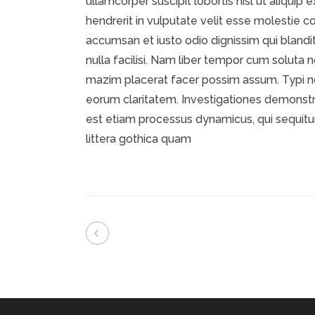
ullamcorper suscipit lobortis nisl ut aliqui
hendrerit in vulputate velit esse molestie co
accumsan et iusto odio dignissim qui blandit
nulla facilisi. Nam liber tempor cum soluta
mazim placerat facer possim assum. Typi non 
eorum claritatem. Investigationes demonstra
est etiam processus dynamicus, qui sequi
littera gothica quam